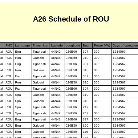
A26 Schedule of ROU
FMO
Language
Transmitter
Latitude
Longitude
Beam
Power (kW)
Days of operatio
al
ROU
Eng
Tiganesti
44N42
026E06
307
300
1234567
al
ROU
Ron
Galbeni
46N44
026E50
310
300
1234567
al
ROU
Eng
Tiganesti
44N42
026E06
307
300
1234567
al
ROU
Ron
Galbeni
46N44
026E50
310
300
1234567
al
ROU
Fra
Tiganesti
44N42
026E06
307
300
1234567
al
ROU
Ron
Galbeni
46N44
026E50
310
300
1234567
al
ROU
Fra
Tiganesti
44N42
026E06
307
300
1234567
al
ROU
Spa
Galbeni
46N44
026E50
310
300
1234567
al
ROU
Spa
Galbeni
46N44
026E50
310
300
1234567
al
ROU
Spa
Tiganesti
44N42
026E06
247
300
1234567
al
ROU
Spa
Tiganesti
44N42
026E06
247
300
1234567
al
ROU
Eng
Tiganesti
44N42
026E06
337
300
1234567
al
ROU
Eng
Galbeni
46N44
026E50
320
300
1234567
al
ROU
Eng
Galbeni
46N44
026E50
110
300
1234567
al
ROU
Eng
Tiganesti
44N42
026E06
112
90
1234567