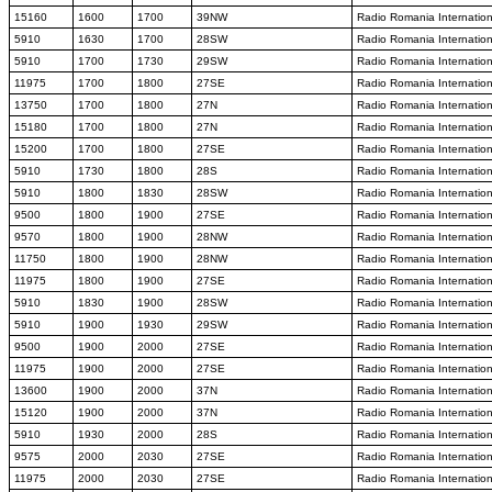
15160
1600
1700
39NW
Radio Romania Internation
5910
1630
1700
28SW
Radio Romania Internation
5910
1700
1730
29SW
Radio Romania Internation
11975
1700
1800
27SE
Radio Romania Internation
13750
1700
1800
27N
Radio Romania Internation
15180
1700
1800
27N
Radio Romania Internation
15200
1700
1800
27SE
Radio Romania Internation
5910
1730
1800
28S
Radio Romania Internation
5910
1800
1830
28SW
Radio Romania Internation
9500
1800
1900
27SE
Radio Romania Internation
9570
1800
1900
28NW
Radio Romania Internation
11750
1800
1900
28NW
Radio Romania Internation
11975
1800
1900
27SE
Radio Romania Internation
5910
1830
1900
28SW
Radio Romania Internation
5910
1900
1930
29SW
Radio Romania Internation
9500
1900
2000
27SE
Radio Romania Internation
11975
1900
2000
27SE
Radio Romania Internation
13600
1900
2000
37N
Radio Romania Internation
15120
1900
2000
37N
Radio Romania Internation
5910
1930
2000
28S
Radio Romania Internation
9575
2000
2030
27SE
Radio Romania Internation
11975
2000
2030
27SE
Radio Romania Internation