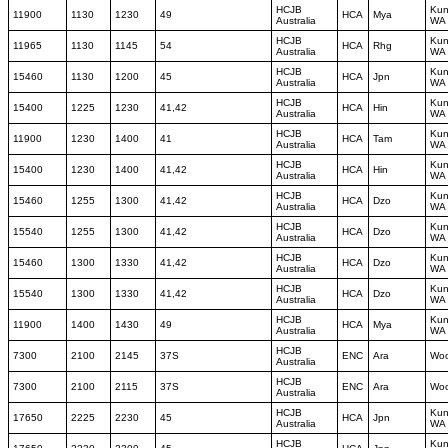
HCJB
Kun
11900
1130
1230
49
HCA
Mya
Australia
WA
HCJB
Kun
11965
1130
1145
54
HCA
Rhg
Australia
WA
HCJB
Kun
15460
1130
1200
45
HCA
Jpn
Australia
WA
HCJB
Kun
15400
1225
1230
41,42
HCA
Hin
Australia
WA
HCJB
Kun
11900
1230
1400
41
HCA
Tam
Australia
WA
HCJB
Kun
15400
1230
1400
41,42
HCA
Hin
Australia
WA
HCJB
Kun
15460
1255
1300
41,42
HCA
Dzo
Australia
WA
HCJB
Kun
15540
1255
1300
41,42
HCA
Dzo
Australia
WA
HCJB
Kun
15460
1300
1330
41,42
HCA
Dzo
Australia
WA
HCJB
Kun
15540
1300
1330
41,42
HCA
Dzo
Australia
WA
HCJB
Kun
11900
1400
1430
49
HCA
Mya
Australia
WA
HCJB
7300
2100
2145
37S
ENC
Ara
Woo
Australia
HCJB
7300
2100
2115
37S
ENC
Ara
Woo
Australia
HCJB
Kun
17650
2225
2230
45
HCA
Jpn
Australia
WA
HCJB
Kun