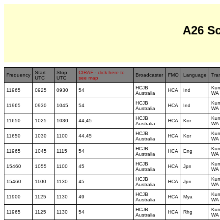
A26 S
Start
Stop
CIRAF - click here to
Frequency
Broadcaster
FMO
Language
Tra
UTC
UTC
see map
HCJB
Kun
11965
0925
0930
54
HCA
Ind
Australia
WA
HCJB
Kun
11965
0930
1045
54
HCA
Ind
Australia
WA
HCJB
Kun
11650
1025
1030
44,45
HCA
Kor
Australia
WA
HCJB
Kun
11650
1030
1100
44,45
HCA
Kor
Australia
WA
HCJB
Kun
11965
1045
1115
54
HCA
Eng
Australia
WA
HCJB
Kun
15460
1055
1100
45
HCA
Jpn
Australia
WA
HCJB
Kun
15460
1100
1130
45
HCA
Jpn
Australia
WA
HCJB
Kun
11900
1125
1130
49
HCA
Mya
Australia
WA
HCJB
Kun
11965
1125
1130
54
HCA
Rhg
Australia
WA