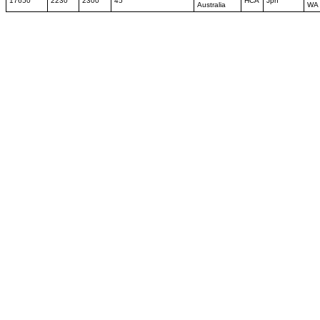
17650
2230
2300
45
HCA
Jpn
Australia
WA