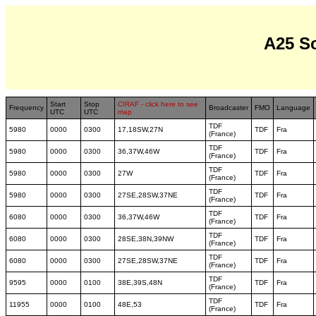
A25 S
Start
Stop
CIRAF - click here to see
Frequency
Broadcaster
FMO
Language
UTC
UTC
map
TDF
5980
0000
0300
17,18SW,27N
TDF
Fra
(France)
TDF
5980
0000
0300
36,37W,46W
TDF
Fra
(France)
TDF
5980
0000
0300
27W
TDF
Fra
(France)
TDF
5980
0000
0300
27SE,28SW,37NE
TDF
Fra
(France)
TDF
6080
0000
0300
36,37W,46W
TDF
Fra
(France)
TDF
6080
0000
0300
28SE,38N,39NW
TDF
Fra
(France)
TDF
6080
0000
0300
27SE,28SW,37NE
TDF
Fra
(France)
TDF
9595
0000
0100
38E,39S,48N
TDF
Fra
(France)
TDF
11955
0000
0100
48E,53
TDF
Fra
(France)