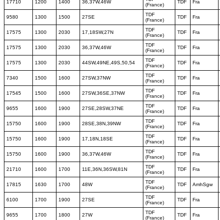
17710
1200
1400
36,37W,46W
TDF
Fra
(France)
TDF
9580
1300
1500
27SE
TDF
Fra
(France)
TDF
17575
1300
2030
17,18SW,27N
TDF
Fra
(France)
TDF
17575
1300
2030
36,37W,46W
TDF
Fra
(France)
TDF
17575
1300
2030
44SW,49NE,49S,50,54
TDF
Fra
(France)
TDF
7340
1500
1600
27SW,37NW
TDF
Fra
(France)
TDF
17545
1500
1600
27SW,36SE,37NW
TDF
Fra
(France)
TDF
9655
1600
1900
27SE,28SW,37NE
TDF
Fra
(France)
TDF
15750
1600
1900
28SE,38N,39NW
TDF
Fra
(France)
TDF
15750
1600
1900
17,18N,18SE
TDF
Fra
(France)
TDF
15750
1600
1900
36,37W,46W
TDF
Fra
(France)
TDF
21710
1600
1700
11E,36N,36SW,81N
TDF
Fra
(France)
TDF
17815
1630
1700
48W
TDF
AmhSgw
(France)
TDF
6100
1700
1900
27SE
TDF
Fra
(France)
TDF
9655
1700
1800
27W
TDF
Fra
(France)