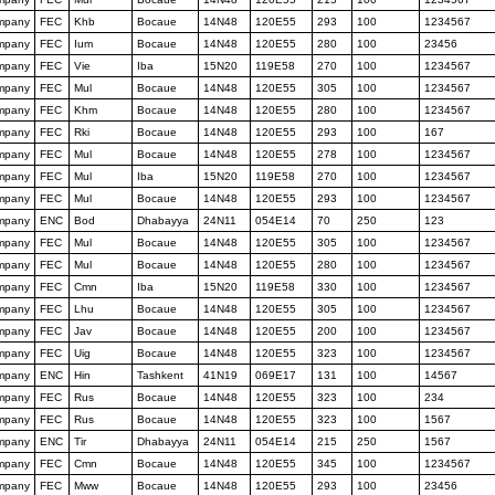
ompany
FEC
Khb
Bocaue
14N48
120E55
293
100
1234567
ompany
FEC
Ium
Bocaue
14N48
120E55
280
100
23456
ompany
FEC
Vie
Iba
15N20
119E58
270
100
1234567
ompany
FEC
Mul
Bocaue
14N48
120E55
305
100
1234567
ompany
FEC
Khm
Bocaue
14N48
120E55
280
100
1234567
ompany
FEC
Rki
Bocaue
14N48
120E55
293
100
167
ompany
FEC
Mul
Bocaue
14N48
120E55
278
100
1234567
ompany
FEC
Mul
Iba
15N20
119E58
270
100
1234567
ompany
FEC
Mul
Bocaue
14N48
120E55
293
100
1234567
ompany
ENC
Bod
Dhabayya
24N11
054E14
70
250
123
ompany
FEC
Mul
Bocaue
14N48
120E55
305
100
1234567
ompany
FEC
Mul
Bocaue
14N48
120E55
280
100
1234567
ompany
FEC
Cmn
Iba
15N20
119E58
330
100
1234567
ompany
FEC
Lhu
Bocaue
14N48
120E55
305
100
1234567
ompany
FEC
Jav
Bocaue
14N48
120E55
200
100
1234567
ompany
FEC
Uig
Bocaue
14N48
120E55
323
100
1234567
ompany
ENC
Hin
Tashkent
41N19
069E17
131
100
14567
ompany
FEC
Rus
Bocaue
14N48
120E55
323
100
234
ompany
FEC
Rus
Bocaue
14N48
120E55
323
100
1567
ompany
ENC
Tir
Dhabayya
24N11
054E14
215
250
1567
ompany
FEC
Cmn
Bocaue
14N48
120E55
345
100
1234567
ompany
FEC
Mww
Bocaue
14N48
120E55
293
100
23456